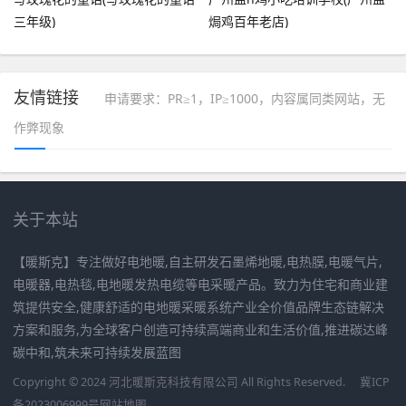
三年级)
焗鸡百年老店)
友情链接
申请要求：PR≥1，IP≥1000，内容属同类网站，无
作弊现象
关于本站
【暖斯克】专注做好电地暖,自主研发石墨烯地暖,电热膜,电暖气片,
电暖器,电热毯,电地暖发热电缆等电采暖产品。致力为住宅和商业建
筑提供安全,健康舒适的电地暖采暖系统产业全价值品牌生态链解决
方案和服务,为全球客户创造可持续高端商业和生活价值,推进碳达峰
碳中和,筑未来可持续发展蓝图
Copyright © 2024 河北暖斯克科技有限公司 All Rights Reserved.
冀ICP
备2023006999号
网站地图