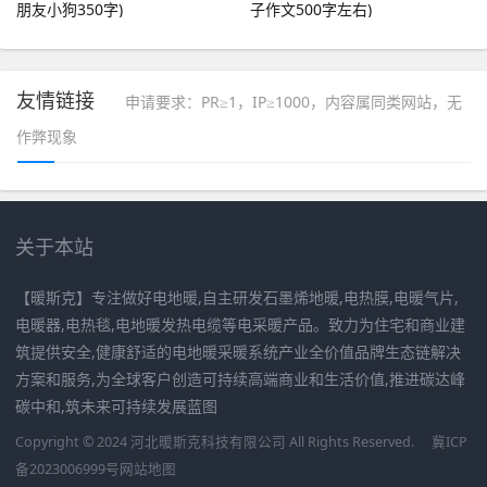
朋友小狗350字)
子作文500字左右)
友情链接
申请要求：PR≥1，IP≥1000，内容属同类网站，无
作弊现象
关于本站
【暖斯克】专注做好电地暖,自主研发石墨烯地暖,电热膜,电暖气片,
电暖器,电热毯,电地暖发热电缆等电采暖产品。致力为住宅和商业建
筑提供安全,健康舒适的电地暖采暖系统产业全价值品牌生态链解决
方案和服务,为全球客户创造可持续高端商业和生活价值,推进碳达峰
碳中和,筑未来可持续发展蓝图
Copyright © 2024 河北暖斯克科技有限公司 All Rights Reserved.
冀ICP
备2023006999号
网站地图