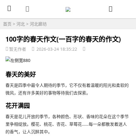
首页
>
河北
>
河北廊坊
100字的春天作文(一百字的春天的作文)
暂无作者
2026-03-24 18:35:22
春天的美好
春天是四季中最令人期待的季节，它不仅有着温暖的阳光和柔软的
微风，还有许多美好的事物等待我们去探索。
花开满园
春天是花儿开放的季节，各种颜色、形状、香味的花朵在这个季节
里争相绽放。樱花、桃花、杏花、草莓花……每一朵都散发着迷人
的香气，让人沉醉其中。