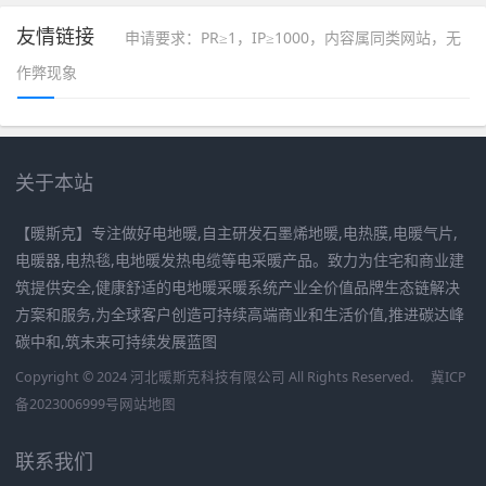
友情链接
申请要求：PR≥1，IP≥1000，内容属同类网站，无
作弊现象
关于本站
【暖斯克】专注做好电地暖,自主研发石墨烯地暖,电热膜,电暖气片,
电暖器,电热毯,电地暖发热电缆等电采暖产品。致力为住宅和商业建
筑提供安全,健康舒适的电地暖采暖系统产业全价值品牌生态链解决
方案和服务,为全球客户创造可持续高端商业和生活价值,推进碳达峰
碳中和,筑未来可持续发展蓝图
Copyright © 2024 河北暖斯克科技有限公司 All Rights Reserved.
冀ICP
备2023006999号
网站地图
联系我们