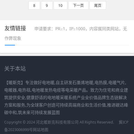
8
9
10
下一页
尾页
友情链接
申请要求：PR≥1，IP≥1000，内容属同类网站，无
作弊现象
关于本站
【暖斯克】专注做好电地暖,自主研发石墨烯地暖,电热膜,电暖气片,
电暖器,电热毯,电地暖发热电缆等电采暖产品。致力为住宅和商业建
筑提供安全,健康舒适的电地暖采暖系统产业全价值品牌生态链解决
方案和服务,为全球客户创造可持续高端商业和生活价值,推进碳达峰
碳中和,筑未来可持续发展蓝图
Copyright © 2024 河北暖斯克科技有限公司 All Rights Reserved.
冀ICP
备2023006999号
网站地图