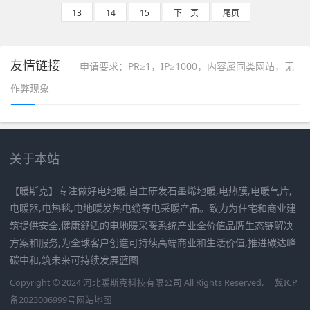
13
14
15
下一页
尾页
友情链接
申请要求：PR≥1，IP≥1000，内容属同类网站，无
作弊现象
关于本站
【暖斯克】专注做好电地暖,自主研发石墨烯地暖,电热膜,电暖气片,
电暖器,电热毯,电地暖发热电缆等电采暖产品。致力为住宅和商业建
筑提供安全,健康舒适的电地暖采暖系统产业全价值品牌生态链解决
方案和服务,为全球客户创造可持续高端商业和生活价值,推进碳达峰
碳中和,筑未来可持续发展蓝图
Copyright © 2024 河北暖斯克科技有限公司 All Rights Reserved.
冀ICP
备2023006999号
网站地图