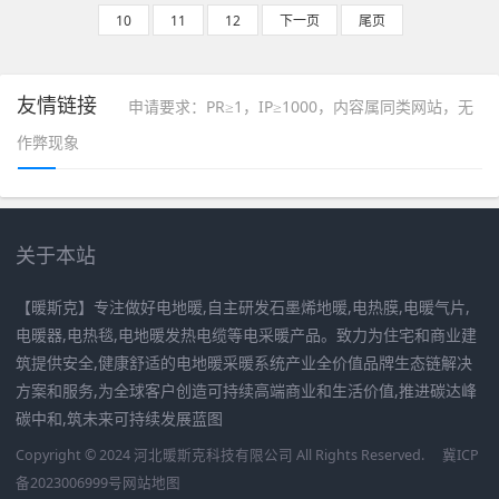
10
11
12
下一页
尾页
友情链接
申请要求：PR≥1，IP≥1000，内容属同类网站，无
作弊现象
关于本站
【暖斯克】专注做好电地暖,自主研发石墨烯地暖,电热膜,电暖气片,
电暖器,电热毯,电地暖发热电缆等电采暖产品。致力为住宅和商业建
筑提供安全,健康舒适的电地暖采暖系统产业全价值品牌生态链解决
方案和服务,为全球客户创造可持续高端商业和生活价值,推进碳达峰
碳中和,筑未来可持续发展蓝图
Copyright © 2024 河北暖斯克科技有限公司 All Rights Reserved.
冀ICP
备2023006999号
网站地图