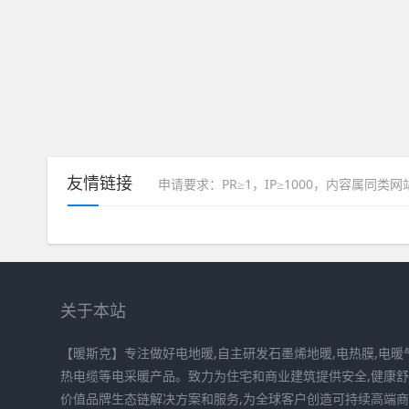
友情链接
申请要求：PR≥1，IP≥1000，内容属同类
关于本站
【暖斯克】专注做好电地暖,自主研发石墨烯地暖,电热膜,电暖气
热电缆等电采暖产品。致力为住宅和商业建筑提供安全,健康
价值品牌生态链解决方案和服务,为全球客户创造可持续高端商