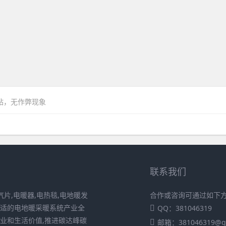
网站，无作弊现象
联系我们
片,电暖器,电热毯,电地暖发
合作或咨询可通过如下
舒适的电地暖采暖系统产业全
QQ：381046319
业和生活价值,推进碳达峰碳
邮箱：381046319@q