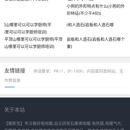
小狗的外形特点有什么(小狗的外
形特征(不少于4句))
平顶山哪里可以可以学厨师(平顶
岩板和人造石(岩板和人造石哪个
山哪里可以可以学厨师培训)
重)
友情链接
申请要求：PR≥1，IP≥1000，内容属同类网站，无
作弊现象
关于本站
【暖斯克】专注做好电地暖,自主研发石墨烯地暖,电热膜,电暖气片,