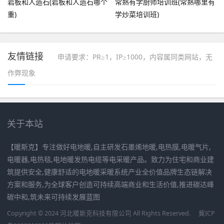
岩板和人造石(岩板和人造石哪个
常熟有学厨师培训班(常熟哪里有
重)
学炒菜培训班)
友情链接
申请要求：PR≥1，IP≥1000，内容属同类网站，无
作弊现象
关于本站
【暖斯克】专注做好电地暖,自主研发石墨烯地暖,电热膜,电暖气片,
电暖器,电热毯,电地暖发热电缆等电采暖产品。致力为住宅和商业建
筑提供安全,健康舒适的电地暖采暖系统产业全价值品牌生态链解决
方案和服务,为全球客户创造可持续高端商业和生活价值,推进碳达峰
碳中和,筑未来可持续发展蓝图
Copyright © 2024 河北暖斯克科技有限公司 All Rights Reserved.
冀ICP